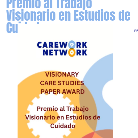
Premio al Trabajo
Visionario en Estudios de
Cuidado
P