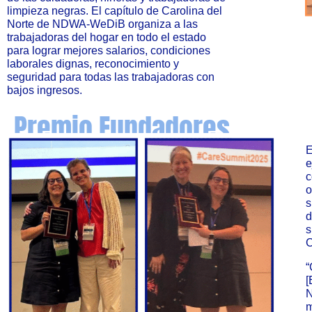
limpieza negras. El capítulo de Carolina del
Norte de NDWA-WeDiB organiza a las
trabajadoras del hogar en todo el estado
para lograr mejores salarios, condiciones
laborales dignas, reconocimiento y
seguridad para todas las trabajadoras con
bajos ingresos.
Premio Fundadores
E
e
c
o
s
d
s
C
“
[
N
m