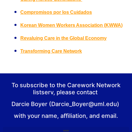
Compromisos por los Cuidados
Korean Women Workers Association
(
KWWA
)
Revaluing Care in the Global Economy
Transforming Care Network
To subscribe to the Carework Network
listserv, please contact
Darcie Boyer (Darcie_Boyer@uml.edu)
with your name, affiliation, and email.